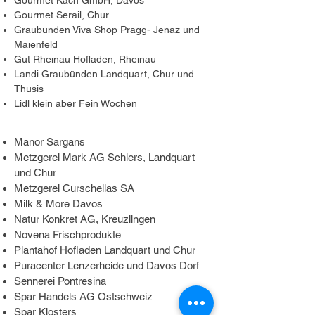
Gourmet Käch GmbH, Davos
Gourmet Serail, Chur
Graubünden Viva Shop Pragg- Jenaz und
Maienfeld
Gut Rheinau Hofladen, Rheinau
Landi Graubünden Landquart, Chur und
Thusis
Lidl klein aber Fein Wochen
Manor Sargans
Metzgerei Mark AG Schiers, Landquart
und Chur
Metzgerei Curschellas SA
Milk & More Davos
Natur Konkret AG, Kreuzlingen
Novena Frischprodukte
Plantahof Hofladen Landquart und Chur
Puracenter Lenzerheide und Davos Dorf
Sennerei Pontresina
Spar Handels AG Ostschweiz
Spar Klosters