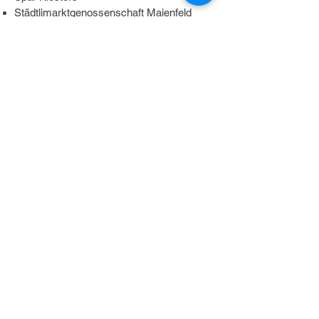
Städtlimarktgenossenschaft Maienfeld
Transgourmet Schweiz AG
Volg Graubünden
Volg Pany
sowie in den Hofläden der Milchlieferanten
und Genossenschafter und vereinzelt in
Gastrobetrieben in Graubünden.
Verkaufsstellen