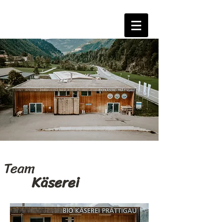
Team
Käserei