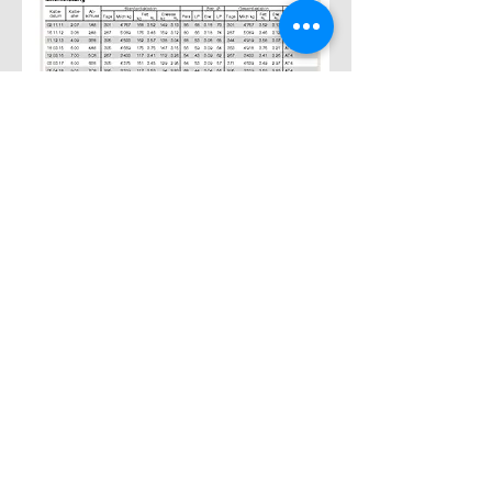
Steckbrief
Name:
Dorli
Geburtstag:
18. März 2009
Rasse:
Original Braunvieh
Eltern:
Diana und Heinz