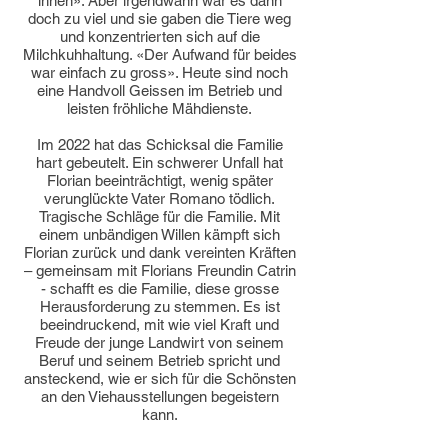
ihnen». Aber irgendwann war es dann
doch zu viel und sie gaben die Tiere weg
und konzentrierten sich auf die
Milchkuhhaltung. «Der Aufwand für beides
war einfach zu gross». Heute sind noch
eine Handvoll Geissen im Betrieb und
leisten fröhliche Mähdienste.
Im 2022 hat das Schicksal die Familie
hart gebeutelt. Ein schwerer Unfall hat
Florian beeinträchtigt, wenig später
verunglückte Vater Romano tödlich.
Tragische Schläge für die Familie. Mit
einem unbändigen Willen kämpft sich
Florian zurück und dank vereinten Kräften
– gemeinsam mit Florians Freundin Catrin
- schafft es die Familie, diese grosse
Herausforderung zu stemmen. Es ist
beeindruckend, mit wie viel Kraft und
Freude der junge Landwirt von seinem
Beruf und seinem Betrieb spricht und
ansteckend, wie er sich für die Schönsten
an den Viehausstellungen begeistern
kann.