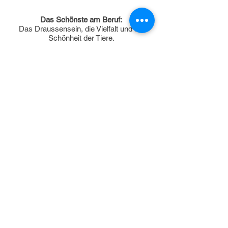
Das Schönste am Beruf:
Das Draussensein, die Vielfalt und die
Schönheit der Tiere.
Lieblingsplatz:
Inmitten von schönen Tieren an einer
Viehausstellung.
Das ist seine Leidenschaft.
Familie Dörflinger
Strifeljus
7212 Seewis Dorf
zurück
Garola 7, 7231 Pragg-Jenaz
Email:
info@biokaeserei-praettigau.ch
Telefon:
+41 81 332 20 00